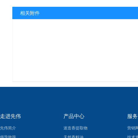
相关附件
走进先伟
产品中心
服务
先伟简介
迷迭香提取物
营销
领导致辞
天然香料油
技术