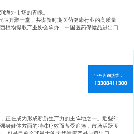
到海外市场的青睐。
代表齐聚一堂，共谋新时期医药健康行业的高质量
陕西植物提取产业协会承办，中国医药保健品进出口
业务咨询热线：
业务咨询热线：
13308411300
13308411300
，正在成为形成新质生产力的主阵地之一。近些年
、强身健体方面的特殊疗效而备受追捧，市场活跃度
国，也是目前全球最大的天然健康产品原料出口