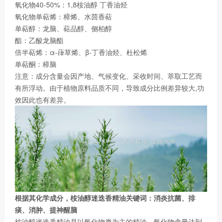
氧化物40-50%：1,8桉油醇 丁香油烃
氧化物单萜烯：樟烯、水茴香萜
单萜醇：龙脑、萜品醇、侧柏醇
酯：乙酸龙脑酯
倍半萜烯：α-葎草烯、β-丁香油烃、杜松烯
单萜酮：樟脑
注意：成分含量会因产地、气候变化、采收时间、萃取工艺而
有所浮动。由于植物原料品质不同，导致成分比例差异较大,功
效因此也有差异。
根据其化学成分，桉油醇迷迭香精油关键词：消炎抗菌、排
痰、消肿、提神醒脑
桉油醇迷迭香精油是以氧化物类为主的精油，氧化物含量达到