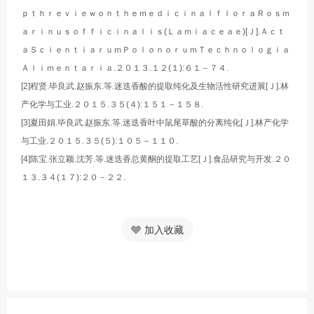
ｐｔｈｒｅｖｉｅｗｏｎｔｈｅｍｅｄｉｃｉｎａｌｆｌｏｒａＲｏｓｍ
ａｒｉｎｕｓｏｆｆｉｃｉｎａｌｉｓ(Ｌａｍｉａｃｅａｅ)[Ｊ].Ａｃｔ
ａＳｃｉｅｎｔｉａｒｕｍＰｏｌｏｎｏｒｕｍＴｅｃｈｎｏｌｏｇｉａ
Ａｌｉｍｅｎｔａｒｉａ.２０１３.１２(１):６１－７４.
[2]程贤.毕良武.赵振东.等.迷迭香酸的提取纯化及生物活性研究进展[Ｊ].林
产化学与工业.２０１５.３５(４):１５１－１５８.
[3]夏田娟.毕良武.赵振东.等.迷迭香叶中鼠尾草酸的分离纯化[Ｊ].林产化学
与工业.２０１５.３５(５):１０５－１１０.
[4]陈宝.张立颖.沈芳.等.迷迭香总黄酮的提取工艺[Ｊ].食品研究与开发.２０
１３.３４(１７):２０－２２.
加入收藏