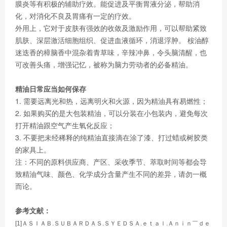
膜炎等有积极的辅助疗效。能促进及平衡胃液分泌，帮助消
化，对消化不良及胃痛有一定的疗效。
外用上，它对于皮肤有强效的收敛及激励作用，可以帮助紧致
肌肤、深层激活细胞组织、促进血液循环，消退浮肿。 桉油醇
迷迭香的樟脑香中混杂着青草味，辛辣冲鼻，令头脑清醒，也
可改善头痛，增强记忆，被称为脑力劳动者的必备精油。
精油日常应当如何保存
1. 需要远离光和热，远离明火和火源，因为精油具有易燃性；
2. 如果购买的是大包装精油，可以分装在小包装内，避免每次
打开精油跟空气产生氧化反应；
3. 不要把未经稀释的纯精油直接滴在涂了漆、打过蜡或树胶类
的家具上。
注：不同的原料供应商、产区、采收季节、萃取时间等都会导
致精油气味、颜色、化学成分含量产生不同的差异，请勿一概
而论。
参考文献：
[1]ＡＳＩＡＢ.ＳＵＢＡＲＤＡＳ.ＳＹＥＤＳＡ.ｅｔａｌ.Ａｎｉｎ￣ｄｅ