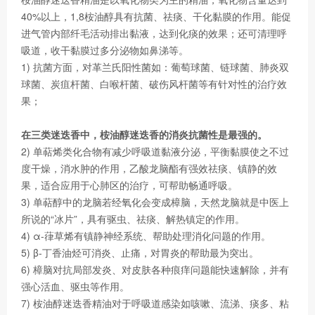
40%以上，1,8桉油醇具有抗菌、祛痰、干化黏膜的作用。能促
进气管内部纤毛活动排出黏液，达到化痰的效果；还可清理呼
吸道，收干黏膜过多分泌物如鼻涕等。
1) 抗菌方面，对革兰氏阳性菌如：葡萄球菌、链球菌、肺炎双
球菌、炭疽杆菌、白喉杆菌、破伤风杆菌等有针对性的治疗效
果；
在三类迷迭香中，桉油醇迷迭香的消炎抗菌性是最强的。
2) 单萜烯类化合物有减少呼吸道黏液分泌，平衡黏膜使之不过
度干燥，消水肿的作用，乙酸龙脑酯有强效祛痰、镇静的效
果，适合应用于心肺区的治疗，可帮助畅通呼吸。
3) 单萜醇中的龙脑若经氧化会变成樟脑，天然龙脑就是中医上
所说的“冰片”，具有驱虫、祛痰、解热镇定的作用。
4) α-葎草烯有镇静神经系统、帮助处理消化问题的作用。
5) β-丁香油烃可消炎、止痛，对胃炎的帮助最为突出。
6) 樟脑对抗局部发炎、对皮肤各种痕痒问题能快速解除，并有
强心活血、驱虫等作用。
7) 桉油醇迷迭香精油对于呼吸道感染如咳嗽、流涕、痰多、粘