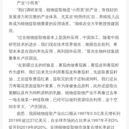
产业“小而美”
“我们调研发现，植物提取物是“小而美”的产业，有很好的
发展潜力和完整的产业体系。尤其在‘饲用停抗’后，养殖投入品
将成为植物提取物重要的应用场景。”湖南农业大学教授曾建国
说。
“过去植物提取物基本上是国外应用，中国加工。随着中国
研究技术的进步，我们现在技术世界领先，规模也在前列。希
望未来是在国内率先应用，再到国外应用。”晨光生物科技集团
董事长卢庆国说。
“在新疆过去的经验是，番茄肉做番茄酱，番茄皮和番茄籽
作为废料。我们后来充分利用番茄皮和番茄籽，先提取番茄籽
油，之后提取番茄红素，提取完的渣子还制成饲料。我们还从
万寿菊花里面提取叶黄素，作为保健食品原料，此外还提取出
黄酮以及作为饲料原料的乳酸。植物提取物产业不再像过去单
一地去做某一种提取物，已经可以做到资源综合利用，这个空
间非常大。”卢庆国说。
据悉，我国植物提取产业出口额从1997年0.5亿美元增长到
2019年超过27亿美元，在全球市场的占比率从1997年不到3%
提升到2019年的20%。全球植物提取物市场复合增长率超过